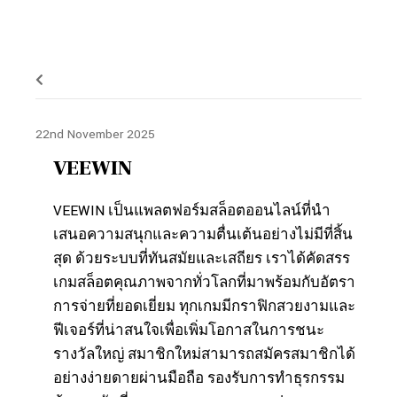
22nd November 2025
VEEWIN
VEEWIN เป็นแพลตฟอร์มสล็อตออนไลน์ที่นำ
เสนอความสนุกและความตื่นเต้นอย่างไม่มีที่สิ้น
สุด ด้วยระบบที่ทันสมัยและเสถียร เราได้คัดสรร
เกมสล็อตคุณภาพจากทั่วโลกที่มาพร้อมกับอัตรา
การจ่ายที่ยอดเยี่ยม ทุกเกมมีกราฟิกสวยงามและ
ฟีเจอร์ที่น่าสนใจเพื่อเพิ่มโอกาสในการชนะ
รางวัลใหญ่ สมาชิกใหม่สามารถสมัครสมาชิกได้
อย่างง่ายดายผ่านมือถือ รองรับการทำธุรกรรม